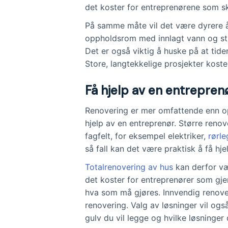
det koster for entreprenørene som sk
På samme måte vil det være dyrere
oppholdsrom med innlagt vann og str
Det er også viktig å huske på at tiden
Store, langtekkelige prosjekter kost
Få hjelp av en entreprenø
Renovering er mer omfattende enn op
hjelp av en entreprenør. Større renov
fagfelt, for eksempel elektriker,
rørle
så fall kan det være praktisk å få hje
Totalrenovering av hus
kan derfor væ
det koster for entreprenører som gj
hva som må gjøres. Innvendig renove
renovering. Valg av løsninger vil ogs
gulv du vil legge og hvilke løsninger d