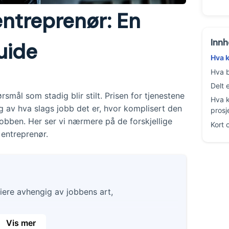
entreprenør: En
Innh
uide
Hva k
Hva b
Delt 
smål som stadig blir stilt. Prisen for tjenestene
Hva k
gig av hva slags jobb det er, hvor komplisert den
prosj
 jobben. Her ser vi nærmere på de forskjellige
Kort 
 entreprenør.
riere avhengig av jobbens art,
Vis mer
ster er vanligvis rundt 800 kr, men større