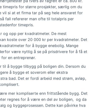
nørtjenester på tvers av fagfelt er ca. 800 kr.
e timepris for større prosjekter, særlig om du
 vil si at et firma tar på seg hele ansvaret for
å fall refererer man ofte til totalpris per
stedenfor timepris.
kr og opp per kvadratmeter. De mest
kan koste over 20 000 kr per kvadratmeter. Det
 kvadratmeter for å bygge enebolig. Mange
erfor være nyttig å se på prisdrivere for å få et
r for en entreprenør.
r til å bygge tilbygg på boligen din. Dersom du
ligere å bygge et soverom eller ekstra
stra bad. Det er fordi arbeid med strøm, avløp,
komplisert.
være mer kompliserte enn frittstående bygg. Det
eter regnes for å være en del av boligen, og da
alvalg og byggeprosessen. Dette kan påvirke hva