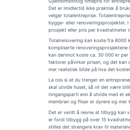
Gjennomsnittlig timepris for entrepre
Det er imidlertid ikke praktisk å bruk
velger totalentreprise. Totalentreprise
bygge- eller renoveringsprosjektet. I s
prosjekt eller pris per kvadratmeter i
Totalrenovering kan koste fra 8000 
kompliserte renoveringsprosjektene 
kan derimot koste ca. 30 000 kr per
faktorer påvirker prisen, og det kan d
mer realistisk bilde på hva det koste
La oss si at du trenger en entreprenø
skal utvide huset, så vil det være bil
inngangsparti enn å utvide med et ek
membran og fliser er dyrere og mer 
Det er verdt å nevne at tilbygg kan 
er fordi tilbygg på over 15 kvadratm
stilles det strengere krav til materi