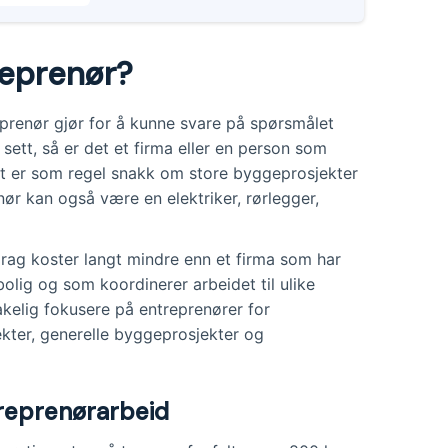
per prosjekt eller kvadratmeter.
e fra 8000 kr og oppover per
reprenør?
enebolig kan koste rundt 30 000 kr per
reprenør gjør for å kunne svare på spørsmålet
påvirkes av faktorer som grunnarbeid,
 sett, så er det et firma eller en person som
sitet, tid og materialvalg.
et er som regel snakk om store byggeprosjekter
nør kan også være en elektriker, rørlegger,
drag koster langt mindre enn et firma som har
olig og som koordinerer arbeidet til ulike
kelig fokusere på entreprenører for
kter, generelle byggeprosjekter og
treprenørarbeid