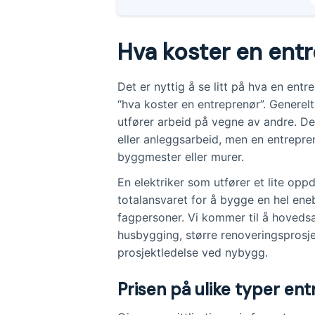
prosjekter faktureres vanligvis 
Renoveringsprosjekter kan kost
Hva koster en ent
kvadratmeter, mens bygging av 
kvadratmeter.
Det er nyttig å se litt på hva en ent
Prisen på entreprenørtjenester 
“hva koster en entreprenør”. Generelt
størrelse på prosjektet, komplek
utfører arbeid på vegne av andre. D
eller anleggsarbeid, men en entrepre
byggmester eller murer.
En elektriker som utfører et lite opp
totalansvaret for å bygge en hel eneb
fagpersoner. Vi kommer til å hovedsa
husbygging, større renoveringsprosje
prosjektledelse ved nybygg.
Prisen på ulike typer en