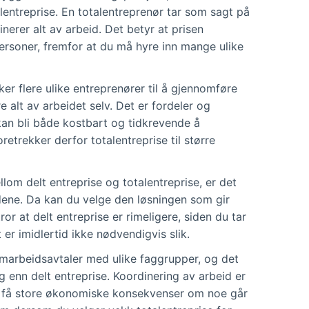
alentreprise. En totalentreprenør tar som sagt på
nerer alt av arbeid. Det betyr at prisen
personer, fremfor at du må hyre inn mange ulike
ker flere ulike entreprenører til å gjennomføre
e alt av arbeidet selv. Det er fordeler og
an bli både kostbart og tidkrevende å
retrekker derfor totalentreprise til større
llom delt entreprise og totalentreprise, er det
dene. Da kan du velge den løsningen som gir
r at delt entreprise er rimeligere, siden du tar
er imidlertid ikke nødvendigvis slik.
amarbeidsavtaler med ulike faggrupper, og det
g enn delt entreprise. Koordinering av arbeid er
n få store økonomiske konsekvenser om noe går