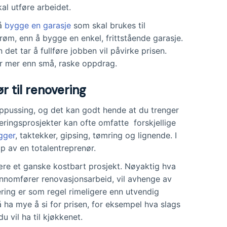
al utføre arbeidet.
 å
bygge en garasje
som skal brukes til
øm, enn å bygge en enkel, frittstående garasje.
 det tar å fullføre jobben vil påvirke prisen.
er mer enn små, raske oppdrag.
r til renovering
pussing, og det kan godt hende at du trenger
eringsprosjekter kan ofte omfatte forskjellige
gger
, taktekker, gipsing, tømring og lignende. I
lp av en totalentreprenør.
re et ganske kostbart prosjekt. Nøyaktig hva
ennomfører renovasjonsarbeid, vil avhenge av
ring er som regel rimeligere enn utvendig
å ha mye å si for prisen, for eksempel hva slags
u vil ha til kjøkkenet.