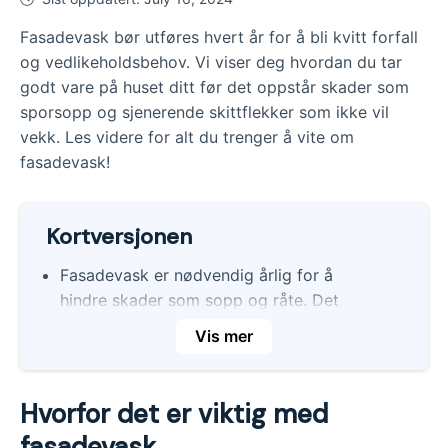
Fasadevask bør utføres hvert år for å bli kvitt forfall
og vedlikeholdsbehov. Vi viser deg hvordan du tar
godt vare på huset ditt før det oppstår skader som
sporsopp og sjenerende skittflekker som ikke vil
vekk. Les videre for alt du trenger å vite om
fasadevask!
Kortversjonen
Fasadevask er nødvendig årlig for å
hindre skader som sopp og råte. Det
bidrar også til at maling sitter bedre på
Vis mer
bygningen.
Ved fasadevask, bruk riktig utstyr og
Hvorfor det er viktig med
unngå høytrykksspyler for å unngå skade
på bygningen. Vask ved temperaturer
fasadevask