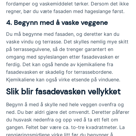
fordamper og vaskemiddelet tørker. Dersom det ikke
regner, bør du væte fasaden med hageslange først.
4.
Begynn med å vaske veggene
Du må begynne med fasaden, og deretter kan du
vaske vindu og terrasse. Det skylles nemlig mye skitt
på terrassegulvene, så de trenger garantert en
omgang med spyleslangen etter fasadevasken er
ferdig. Det kan også hende av kjemikaliene fra
fasadevasken er skadelig for terrassebordene.
Kjemikaliene kan også virke etsende på vinduene.
Slik blir fasadevasken vellykket
Begynn å med å skylle ned hele veggen ovenfra og
ned. Du bør aldri gjøre det omvendt. Deretter påfører
du husvask nedenfra og opp ved å ta ett felt om
gangen. Feltet bør være ca. to-tre kvadratmeter. La
rengjøringsmidlene virke litt før du begynner å