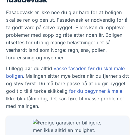
over fem grader og ikke i direkte sollys.
Fasadevask er ikke noe du gjør bare for at boligen
Profesjonell fasadevask kan være en god
skal se ren og pen ut. Fasadevask er nødvendig for å
løsning for best resultat, men sørg for å
ta godt vare på selve bygget. Ellers kan du oppleve
velge et seriøst firma med riktig
problemer med sopp og råte etter noen år. Boligen
kvalifikasjoner og gode referanser.
utsettes for utrolig mange belastninger i et så
Bruk en anbudstjeneste for å finne beste
værhardt land som Norge: regn, snø, pollen,
tilbud på fasadevask og sammenlign
forurensning og mye mer.
disse nøye. Husk at fasadevask er en god
I tillegg bør du alltid
vaske fasaden før du skal male
investering for boligens verdi og
boligen
. Malingen sitter mye bedre når du fjerner skitt
vedlikehold.
og støv først. Du må bare passe på at du gir bygget
god tid til å tørke skikkelig
før du begynner å male
.
Ikke bli utålmodig, det kan føre til masse problemer
med malingen.