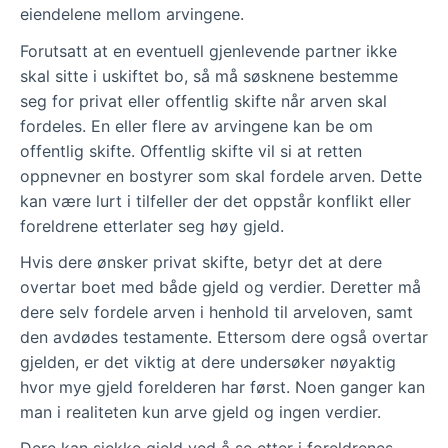
eiendelene mellom arvingene.
Forutsatt at en eventuell gjenlevende partner ikke
skal sitte i uskiftet bo, så må søsknene bestemme
seg for privat eller offentlig skifte når arven skal
fordeles. En eller flere av arvingene kan be om
offentlig skifte. Offentlig skifte vil si at retten
oppnevner en bostyrer som skal fordele arven. Dette
kan være lurt i tilfeller der det oppstår konflikt eller
foreldrene etterlater seg høy gjeld.
Hvis dere ønsker privat skifte, betyr det at dere
overtar boet med både gjeld og verdier. Deretter må
dere selv fordele arven i henhold til arveloven, samt
den avdødes testamente. Ettersom dere også overtar
gjelden, er det viktig at dere undersøker nøyaktig
hvor mye gjeld forelderen har først. Noen ganger kan
man i realiteten kun arve gjeld og ingen verdier.
Dere kan sjekke gjeld ved å se etter i foreldrenes