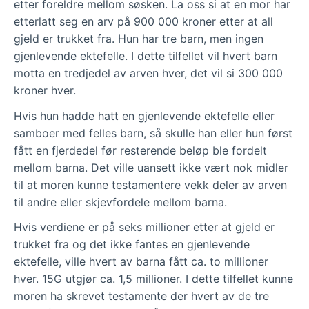
etter foreldre mellom søsken. La oss si at en mor har
etterlatt seg en arv på 900 000 kroner etter at all
gjeld er trukket fra. Hun har tre barn, men ingen
gjenlevende ektefelle. I dette tilfellet vil hvert barn
motta en tredjedel av arven hver, det vil si 300 000
kroner hver.
Hvis hun hadde hatt en gjenlevende ektefelle eller
samboer med felles barn, så skulle han eller hun først
fått en fjerdedel før resterende beløp ble fordelt
mellom barna. Det ville uansett ikke vært nok midler
til at moren kunne testamentere vekk deler av arven
til andre eller skjevfordele mellom barna.
Hvis verdiene er på seks millioner etter at gjeld er
trukket fra og det ikke fantes en gjenlevende
ektefelle, ville hvert av barna fått ca. to millioner
hver. 15G utgjør ca. 1,5 millioner. I dette tilfellet kunne
moren ha skrevet testamente der hvert av de tre