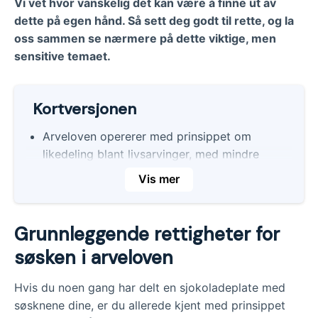
Vi vet hvor vanskelig det kan være å finne ut av
dette på egen hånd. Så sett deg godt til rette, og la
oss sammen se nærmere på dette viktige, men
sensitive temaet.
Kortversjonen
Arveloven opererer med prinsippet om
likedeling blant livsarvinger, med mindre
det foreligger et testamente som sier noe
Vis mer
annet.
Pliktdelsarven er den delen av arven
Grunnleggende rettigheter for
barna har krav på, og den kan ikke
testamenteres bort. Pliktdelsarven utgjør
søsken i arveloven
enten to tredjedeler av arven eller 15
ganger grunnbeløpet.
Hvis du noen gang har delt en sjokoladeplate med
søsknene dine, er du allerede kjent med prinsippet
Arv mellom søsken er ikke beskyttet av