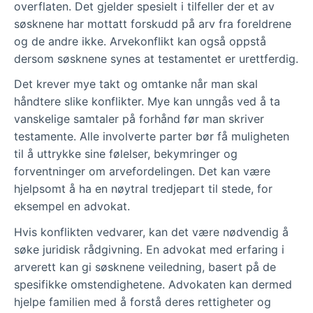
overflaten. Det gjelder spesielt i tilfeller der et av
søsknene har mottatt forskudd på arv fra foreldrene
og de andre ikke. Arvekonflikt kan også oppstå
dersom søsknene synes at testamentet er urettferdig.
Det krever mye takt og omtanke når man skal
håndtere slike konflikter. Mye kan unngås ved å ta
vanskelige samtaler på forhånd før man skriver
testamente. Alle involverte parter bør få muligheten
til å uttrykke sine følelser, bekymringer og
forventninger om arvefordelingen. Det kan være
hjelpsomt å ha en nøytral tredjepart til stede, for
eksempel en advokat.
Hvis konflikten vedvarer, kan det være nødvendig å
søke juridisk rådgivning. En advokat med erfaring i
arverett kan gi søsknene veiledning, basert på de
spesifikke omstendighetene. Advokaten kan dermed
hjelpe familien med å forstå deres rettigheter og