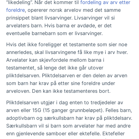
“likedeling”. Når det kommer til
fordeling av arv etter
loven, og den avdøde kan testamentere
foreldre
, opererer norsk arvelov med det samme
deler av formuen sin til andre. Ved
prinsippet blant livsarvinger. Livsarvinger vil si
uenighet og konflikter kan juridisk
arvelaters barn. Hvis barna er avdøde, er det
rådgivning og samtaler med arvingene
eventuelle barnebarn som er livsarvinger.
være nødvendig for å finne en rettferdig
løsning.
Hvis det ikke foreligger et testamente som sier noe
annerledes, skal livsarvingene få like mye i arv hver.
Arvelater kan skjevfordele mellom barna i
testamentet, så lenge det ikke går utover
pliktdelsarven. Pliktdelsarven er den delen av arven
som barn har krav på etter sine foreldre under
arveloven. Den kan ikke testamenteres bort.
Pliktdelsarven utgjør i dag enten to tredjedeler av
arven eller 15G (15 ganger grunnbeløpet). Felles barn,
adoptivbarn og særkullsbarn har krav på pliktdelsarv.
Særkullsbarn vil si barn som arvelater har med andre
enn gjenlevende samboer eller ektefelle. Ektefeller