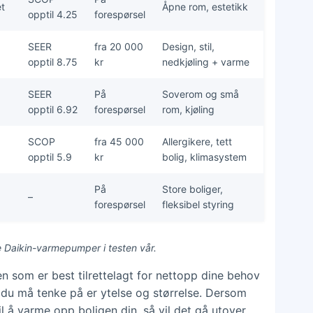
et
Åpne rom, estetikk
opptil 4.25
forespørsel
SEER
fra 20 000
Design, stil,
opptil 8.75
kr
nedkjøling + varme
SEER
På
Soverom og små
opptil 6.92
forespørsel
rom, kjøling
SCOP
fra 45 000
Allergikere, tett
opptil 5.9
kr
bolig, klimasystem
På
Store boliger,
–
forespørsel
fleksibel styring
e Daikin-varmepumper i testen vår.
 som er best tilrettelagt for nettopp dine behov
te du må tenke på er ytelse og størrelse. Dersom
l å varme opp boligen din, så vil det gå utover