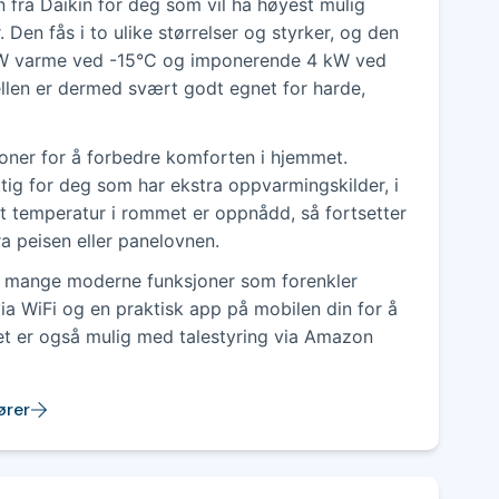
fra Daikin for deg som vil ha høyest mulig
 Den fås i to ulike størrelser og styrker, og den
5 kW varme ved -15°C og imponerende 4 kW ved
len er dermed svært godt egnet for harde,
oner for å forbedre komforten i hjemmet.
tig for deg som har ekstra oppvarmingskilder, i
t temperatur i rommet er oppnådd, så fortsetter
ra peisen eller panelovnen.
 mange moderne funksjoner som forenkler
ia WiFi og en praktisk app på mobilen din for å
 Det er også mulig med talestyring via Amazon
ører