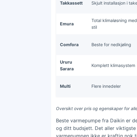
Takkassett
Skjult installasjon i tak
Total klimaløsning med
Emura
stil
Comfora
Beste for nedkjøling
Ururu
Komplett klimasystem
Sarara
Multi
Flere innedeler
Oversikt over pris og egenskaper for all
Beste varmepumpe fra Daikin er den
og ditt budsjett. Det aller viktigs
varmepumpen ikke er kraftig nok ti