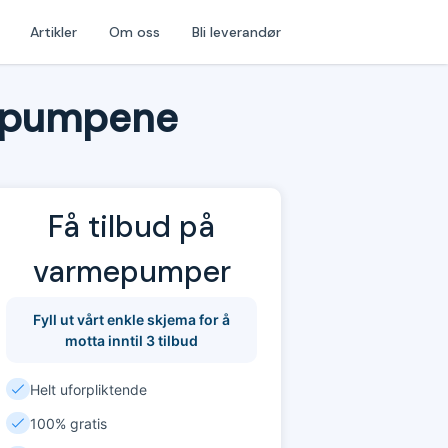
Artikler
Om oss
Bli leverandør
mepumpene
Få tilbud på
varmepumper
Fyll ut vårt enkle skjema for å
motta inntil 3 tilbud
Helt uforpliktende
100% gratis