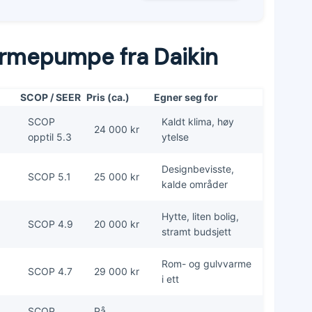
armepumpe fra Daikin
SCOP / SEER
Pris (ca.)
Egner seg for
SCOP
Kaldt klima, høy
24 000 kr
opptil 5.3
ytelse
Designbevisste,
SCOP 5.1
25 000 kr
kalde områder
Hytte, liten bolig,
SCOP 4.9
20 000 kr
stramt budsjett
Rom- og gulvvarme
SCOP 4.7
29 000 kr
i ett
SCOP
På