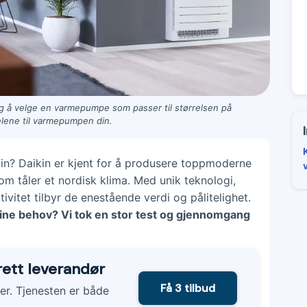
 å velge en varmepumpe som passer til størrelsen på
delene til varmepumpen din.
n? Daikin er kjent for å produsere toppmoderne
m tåler et nordisk klima. Med unik teknologi,
vitet tilbyr de enestående verdi og pålitelighet.
dine behov? Vi tok en stor test og gjennomgang
 rett leverandør
Få 3 tilbud
rer. Tjenesten er både