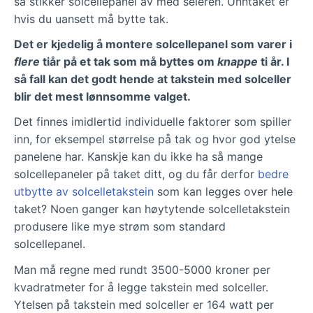
så stikker solcellepanel av med seieren. Unntaket er
hvis du uansett må bytte tak.
Det er kjedelig å montere solcellepanel som varer i
flere
tiår på et tak som må byttes om
knappe
ti år. I
så fall kan det godt hende at takstein med solceller
blir det mest lønnsomme valget.
Det finnes imidlertid individuelle faktorer som spiller
inn, for eksempel størrelse på tak og hvor god ytelse
panelene har. Kanskje kan du ikke ha så mange
solcellepaneler på taket ditt, og du får derfor
bedre
utbytte av solcelletakstein
som kan legges over hele
taket? Noen ganger kan høytytende solcelletakstein
produsere like mye strøm som standard
solcellepanel.
Man må regne med rundt 3500-5000 kroner per
kvadratmeter for å legge takstein med solceller.
Ytelsen på takstein med solceller er 164 watt per