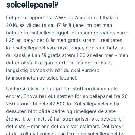
solcellepanel?
Ifølge en rapport fra WWF og Accenture tilbake i
2016, så vil det ta ca. 17 år å tjene inn det man
betalte for solcelleanlegget. Ettersom
garantien
varer
i 25 år, betyr det 8 år med gratis strøm. I realiteten
kan solcellepanel vare mye lenger, noe som betyr at
du kanskje kan få gratis strøm i 20 år eller mer – men
det er altså ikke garantert. Du må derfor ha et
langsiktig perspektiv når du skal vurdere
lønnsomheten av solcellepanel.
Undersøkelsen ble utført før støtteordningen ble
endret. Enova har økt støtten for solcellepanel fra 26
250 kroner til hele 47 500 kr. Solcellepanelene har
dessuten blitt både bedre og rimeligere de siste
årene. Ikke minst, så har strømprisen økt betydelig i
det siste – mer enn det som var estimert. Det betyr
at du trolig vil kunne tjene inn igjen solcellepanel før