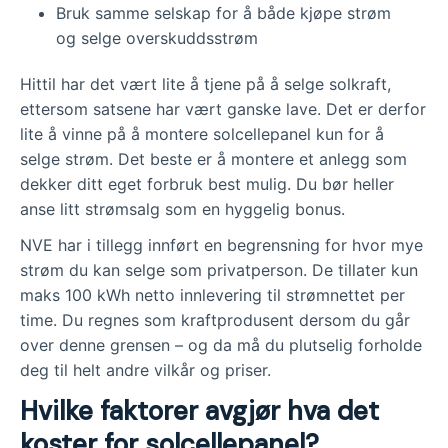
Bruk samme selskap for å både kjøpe strøm
og selge overskuddsstrøm
Hittil har det vært lite å tjene på å selge solkraft,
ettersom satsene har vært ganske lave. Det er derfor
lite å vinne på å montere solcellepanel kun for å
selge strøm. Det beste er å montere et anlegg som
dekker ditt eget forbruk best mulig. Du bør heller
anse litt strømsalg som en hyggelig bonus.
NVE har i tillegg innført en begrensning for hvor mye
strøm du kan selge som privatperson. De tillater kun
maks 100 kWh netto innlevering til strømnettet per
time. Du regnes som kraftprodusent dersom du går
over denne grensen – og da må du plutselig forholde
deg til helt andre vilkår og priser.
Hvilke faktorer avgjør hva det
koster for solcellepanel?