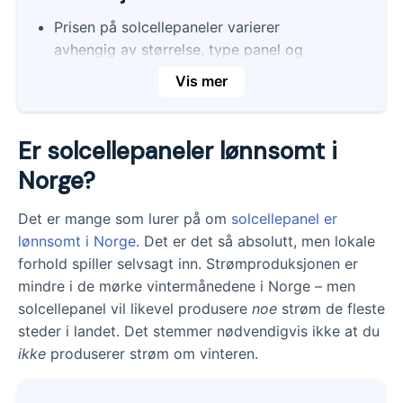
Prisen på solcellepaneler varierer
avhengig av størrelse, type panel og
installasjon. Kostnaden kan være alt fra 10
Vis mer
000 til 130 000 kr, avhengig av antall
paneler og størrelsen på anlegget.
Er solcellepaneler lønnsomt i
Solcellepaneler er lønnsomme i Norge, til
tross for mørke vintermåneder.
Norge?
Solcellepaneler kan også gi andre
Det er mange som lurer på om
solcellepanel er
fordeler, som produksjon av fornybar
lønnsomt i Norge
. Det er det så absolutt, men lokale
energi, lavere strømregning og
forhold spiller selvsagt inn. Strømproduksjonen er
kvalifisering for støtte fra Enova.
mindre i de mørke vintermånedene i Norge – men
Prisen på solcellepaneler avhenger av
solcellepanel vil likevel produsere
noe
strøm de fleste
flere faktorer, inkludert takets høyde og
steder i landet. Det stemmer nødvendigvis ikke at du
helling, type taktekke, antall og størrelse
ikke
produserer strøm om vinteren.
på takflater, monteringskostnader og
ekstrautstyr som inverter. Leverandørene