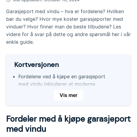
Garasjeport med vindu – hva er fordelene? Hvilken
bør du velge? Hvor mye koster garasjeporter med
vinduer? Hvor finner man de beste tilbudene? Les
videre for å svar på dette og andre spørsmål her i vår
enkle guide.
Kortversjonen
Fordelene ved å kjøpe en garasjeport
med vindu inkluderer et moderne
utseende, mer lysinnslipp i garasjen og
Vis mer
muligheten til å slippe inn frisk luft.
Garasjeporter med vinduer passer
Fordeler med å kjøpe garasjeport
spesielt godt til garasjer som brukes som
hobbyrom, verksted eller til oppbevaring.
med vindu
Du kan velge mellom forskjellige design