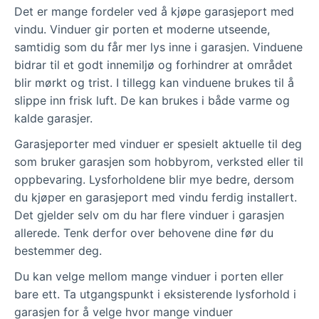
Det er mange fordeler ved å kjøpe garasjeport med
og materialer for vinduene i
vindu. Vinduer gir porten et moderne utseende,
garasjeporten, og det finnes også
samtidig som du får mer lys inne i garasjen. Vinduene
tilleggsutstyr som portåpnere og
bidrar til et godt innemiljø og forhindrer at området
sikkerhetssystemer.
blir mørkt og trist. I tillegg kan vinduene brukes til å
Prisen på garasjeporter med vinduer
slippe inn frisk luft. De kan brukes i både varme og
varierer avhengig av størrelse,
kalde garasjer.
materialvalg og tilleggsfunksjoner. Det
Garasjeporter med vinduer er spesielt aktuelle til deg
anbefales å sammenligne priser og
som bruker garasjen som hobbyrom, verksted eller til
kvalitet fra ulike leverandører før du tar
oppbevaring. Lysforholdene blir mye bedre, dersom
en beslutning.
du kjøper en garasjeport med vindu ferdig installert.
Det gjelder selv om du har flere vinduer i garasjen
allerede. Tenk derfor over behovene dine før du
bestemmer deg.
Du kan velge mellom mange vinduer i porten eller
bare ett. Ta utgangspunkt i eksisterende lysforhold i
garasjen for å velge hvor mange vinduer