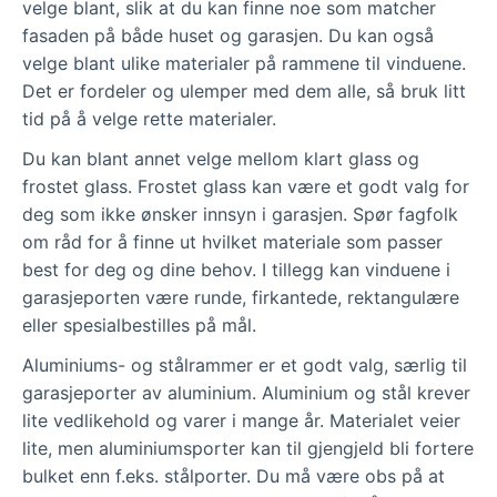
velge blant, slik at du kan finne noe som matcher
fasaden på både huset og garasjen. Du kan også
velge blant ulike materialer på rammene til vinduene.
Det er fordeler og ulemper med dem alle, så bruk litt
tid på å velge rette materialer.
Du kan blant annet velge mellom klart glass og
frostet glass. Frostet glass kan være et godt valg for
deg som ikke ønsker innsyn i garasjen. Spør fagfolk
om råd for å finne ut hvilket materiale som passer
best for deg og dine behov. I tillegg kan vinduene i
garasjeporten være runde, firkantede, rektangulære
eller spesialbestilles på mål.
Aluminiums- og stålrammer er et godt valg, særlig til
garasjeporter av aluminium. Aluminium og stål krever
lite vedlikehold og varer i mange år. Materialet veier
lite, men aluminiumsporter kan til gjengjeld bli fortere
bulket enn f.eks. stålporter. Du må være obs på at