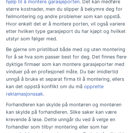
hjelp til å montere garasjeporten
. Det kan medføre
større kostnader, men du slipper å bekymre deg for
feilmontering og andre problemer som kan oppstå.
Hvor enkelt det er å montere porten, vil også variere
etter hvilken type garasjeport du har kjøpt og hvilket
utstyr som følger med.
Be gjerne om pristilbud både med og uten montering
for å se hva som passer best for deg. Det finnes flere
dyktige firmaer som kan montere garasjeporter med
vinduer på en profesjonell måte. Du bør imidlertid
unngå å bruke et separat firma til å montering, ellers
kan det oppstå konflikt om du må
opprette
reklamasjonssak
.
Forhandleren kan skylde på montøren og montøren
kan skylde på forhandleren. Slike saker kan være
krevende å løse. Dette unngår du ved å velge en
forhandler som tilbyr montering eller som har