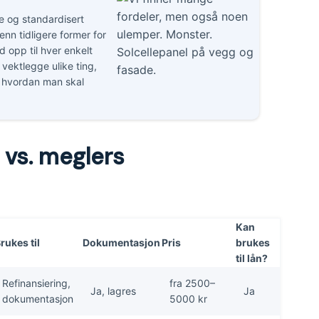
re og standardisert
nn tidligere former for
d opp til hver enkelt
 vektlegge ulike ting,
or hvordan man skal
 vs. meglers
Kan
rukes til
Dokumentasjon
Pris
brukes
til lån?
Refinansiering,
fra 2500–
Ja, lagres
Ja
dokumentasjon
5000 kr