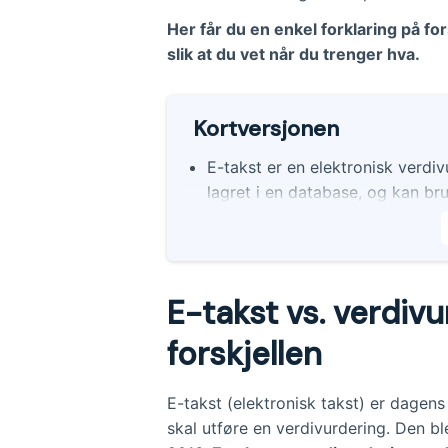
Her får du en enkel forklaring på for
slik at du vet når du trenger hva.
Kortversjonen
E-takst er en elektronisk verd
lagret i en database, og kan br
refinansiering eller lignende.
Verdivurdering kan variere i m
estimert verdi basert på nylige
E-takst vs. verdivu
Meglers verdivurdering inkluder
kan brukes som grunnlag for en 
forskjellen
Verdi- og lånetakst utføres van
teknisk gjennomgang av bolige
E-takst (elektronisk takst) er dage
skal utføre en verdivurdering. Den b