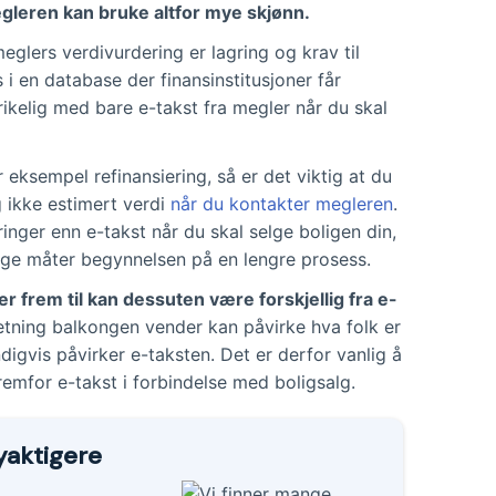
egleren kan bruke altfor mye skjønn.
eglers verdivurdering er lagring og krav til
i en database der finansinstitusjoner får
 rikelig med bare e-takst fra megler når du skal
 eksempel refinansiering, så er det viktig at du
g ikke estimert verdi
når du kontakter megleren
.
inger enn e-takst når du skal selge boligen din,
nge måter begynnelsen på en lengre prosess.
frem til kan dessuten være forskjellig fra e-
etning balkongen vender kan påvirke hva folk er
endigvis påvirker e-taksten. Det er derfor vanlig å
remfor e-takst i forbindelse med boligsalg.
yaktigere