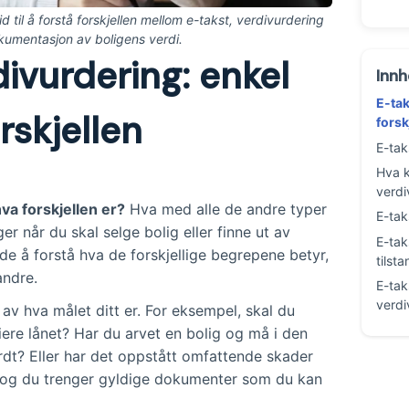
 til å forstå forskjellen mellom e-takst, verdivurdering
okumentasjon av boligens verdi.
divurdering: enkel
Innh
E-tak
rskjellen
forsk
E-tak
Hva k
verdi
hva forskjellen er?
Hva med alle de andre typer
E-tak
 når du skal selge bolig eller finne ut av
E-tak
de å forstå hva de forskjellige begrepene betyr,
tilst
andre.
E-tak
verdi
av hva målet ditt er. For eksempel, skal du
siere lånet? Har du arvet en bolig og må i den
erdt? Eller har det oppstått omfattende skader
 og du trenger gyldige dokumenter som du kan