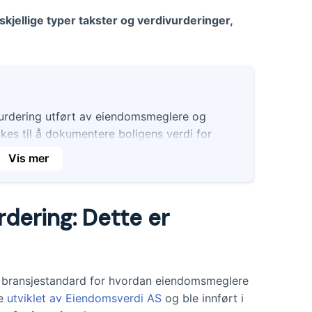
skjellige typer takster og verdivurderinger,
ivurdering utført av eiendomsmeglere og
ukes til å dokumentere boligens verdi for
Vis mer
etode og dybde, og kan inkludere bare en
 salg av lignende eiendommer.
rdering: Dette er
er inspeksjon og analyse av boligen, og
salgspris ved boligsalg.
ligvis av en takstmann, og inkluderer en
n.
ns bransjestandard for hvordan eiendomsmeglere
le
utviklet av Eiendomsverdi AS
og ble innført i