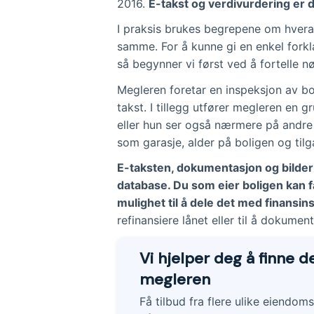
2016.
E-takst og verdivurdering er 
I praksis brukes begrepene om hveran
samme. For å kunne gi en enkel fork
så begynner vi først ved å fortelle n
Megleren foretar en inspeksjon av bol
takst. I tillegg utfører megleren en 
eller hun ser også nærmere på andre f
som garasje, alder på boligen og tilga
E-taksten, dokumentasjon og bilder a
database. Du som eier boligen kan f
mulighet til å dele det med finansins
refinansiere lånet eller til å dokumen
Vi hjelper deg å finne 
megleren
Få tilbud fra flere ulike eiendom