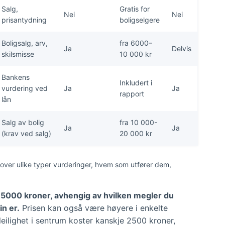
Salg,
Gratis for
Nei
Nei
prisantydning
boligselgere
Boligsalg, arv,
fra 6000–
Ja
Delvis
skilsmisse
10 000 kr
Bankens
Inkludert i
vurdering ved
Ja
Ja
rapport
lån
Salg av bolig
fra 10 000-
Ja
Ja
(krav ved salg)
20 000 kr
ver ulike typer vurderinger, hvem som utfører dem,
5000 kroner, avhengig av hvilken megler du
n er.
Prisen kan også være høyere i enkelte
en leilighet i sentrum koster kanskje 2500 kroner,