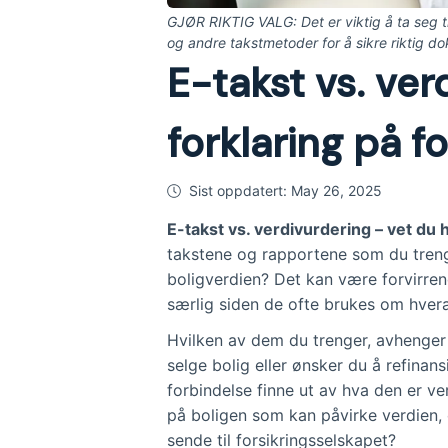
GJØR RIKTIG VALG: Det er viktig å ta seg tid
og andre takstmetoder for å sikre riktig d
E-takst vs. ver
forklaring på fo
Sist oppdatert:
May 26, 2025
E-takst vs. verdivurdering – vet du 
takstene og rapportene som du trenger
boligverdien? Det kan være forvirren
særlig siden de ofte brukes om hver
Hvilken av dem du trenger, avhenger 
selge bolig eller ønsker du å refinan
forbindelse finne ut av hva den er v
på boligen som kan påvirke verdien,
sende til forsikringsselskapet?