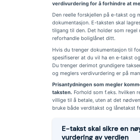
verdivurdering for å forhindre at m
Den reelle forskjellen på e-takst og m
dokumentasjon. E-taksten skal lagres 
tilgang til den. Det holder som regel
reforhandle boliglånet ditt.
Hvis du trenger dokumentasjon til for
spesifiserer at du vil ha en e-takst o
Du trenger derimot grundigere takser
og meglers verdivurdering er på ma
Prisantydningen som megler kommer 
taksten.
Forhold som f.eks. hvilken r
villige til å betale, uten at det nødv
bruke både verditakst og lånetakst f
E-takst skal sikre en nø
vurdering av verdien