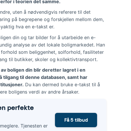
derfor i teorien det samme.
dre, uten å nødvendigvis referere til det
laring på begrepene og forskjellen mellom dem,
øyaktig hva en e-takst er.
igen din og tar bilder for å utarbeide en e-
grundig analyse av det lokale boligmarkedet. Han
orhold som beliggenhet, solforhold, fasiliteter
ng til butikker, skoler og kollektivtransport.
v boligen din blir deretter lagret i en
å tilgang til denne databasen, samt har
titusjoner.
Du kan dermed bruke e-takst til å
tere boligens verdi av andre årsaker.
den perfekte
Få 5 tilbud
smeglere. Tjenesten er