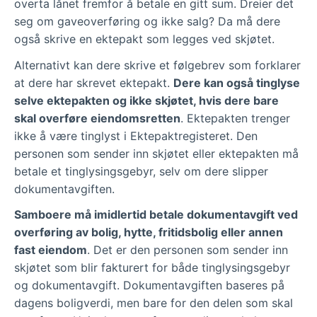
overta lånet fremfor å betale en gitt sum. Dreier det
seg om gaveoverføring og ikke salg? Da må dere
også skrive en ektepakt som legges ved skjøtet.
Alternativt kan dere skrive et følgebrev som forklarer
at dere har skrevet ektepakt.
Dere kan også tinglyse
selve ektepakten og ikke skjøtet, hvis dere bare
skal overføre eiendomsretten
. Ektepakten trenger
ikke å være tinglyst i Ektepaktregisteret. Den
personen som sender inn skjøtet eller ektepakten må
betale et tinglysingsgebyr, selv om dere slipper
dokumentavgiften.
Samboere må imidlertid betale dokumentavgift ved
overføring av bolig, hytte, fritidsbolig eller annen
fast eiendom
. Det er den personen som sender inn
skjøtet som blir fakturert for både tinglysingsgebyr
og dokumentavgift. Dokumentavgiften baseres på
dagens boligverdi, men bare for den delen som skal