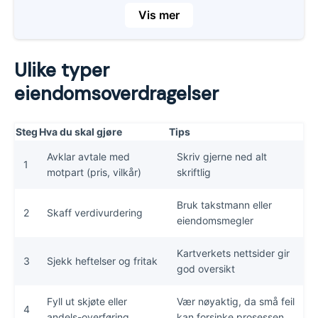
viktig å være nøye med papirarbeidet og
Vis mer
forstå reglene rundt dokumentavgift, arv,
skatt og tinglysing.
Ulike typer
Ulike typer overdragelser har forskjellige
regler, for eksempel ved arv, gave, eller
eiendomsoverdragelser
skilsmisse. Du bør være spesielt obs på
skatteregler ved gave eller forskudd på
Steg
Hva du skal gjøre
Tips
arv, ettersom mottakeren overtar
giverens skatteposisjon.
Avklar avtale med
Skriv gjerne ned alt
1
motpart (pris, vilkår)
skriftlig
Vi anbefaler at du får en profesjonell
verdivurdering og hjelp fra fagfolk som
Bruk takstmann eller
2
Skaff verdivurdering
eiendomsmegler, takstmann og/eller
eiendomsmegler
advokat. Det gjelder spesielt for
kompliserte saker som arveoppgjør eller
Kartverkets nettsider gir
3
Sjekk heftelser og fritak
god oversikt
skilsmisse.
Fyll ut skjøte eller
Vær nøyaktig, da små feil
4
andels-overføring
kan forsinke prosessen