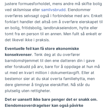
justere formuesforholdet, mens andre må skifte bolig
ved skilsmisse eller
samlivsbrudd
. Eiendommer
overføres selvsagt også i forbindelse med arv. Enkelt
forklart handler det altså om å overføre eierskapet til
en bolig, fritidsbolig, landbrukseiendom, hytte eller
tomt fra en person til en annen. Men fullt så enkelt er
det likevel ikke i praksis.
Eventuelle feil kan få store økonomiske
konsekvenser
. Tenk deg at du overfører
barndomshjemmet til den ene datteren din i gave
eller forskudd på arv, bare for å oppdage at hun må
ut med en kvart million i dokumentavgift. Eller at
bestemor sier at du skal overta familiehytta, men
dere glemmer å tinglyse eierskiftet. Nå står du
plutselig uten rettigheter.
Det er uansett ikke bare penger det er snakk om.
Eiendomsoverdragelser kan også påvirke