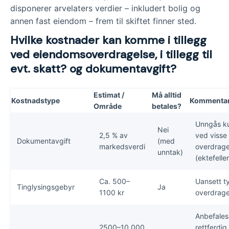
disponerer arvelaters verdier – inkludert bolig og
annen fast eiendom – frem til skiftet finner sted.
Hvilke kostnader kan komme i tillegg
ved eiendomsoverdragelse, i tillegg til
evt. skatt? og dokumentavgift?
Estimat /
Må alltid
Kostnadstype
Kommenta
Område
betales?
Unngås k
Nei
2,5 % av
ved visse
Dokumentavgift
(med
markedsverdi
overdrage
unntak)
(ektefeller
Ca. 500–
Uansett t
Tinglysingsgebyr
Ja
1100 kr
overdrage
Anbefales
2500–10 000
rettferdig