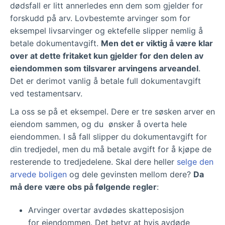
dødsfall er litt annerledes enn dem som gjelder for
forskudd på arv. Lovbestemte arvinger som for
eksempel livsarvinger og ektefelle slipper nemlig å
betale dokumentavgift.
Men det er viktig å være klar
over at dette fritaket kun gjelder for den delen av
eiendommen som tilsvarer arvingens arveandel
.
Det er derimot vanlig å betale full dokumentavgift
ved testamentsarv.
La oss se på et eksempel. Dere er tre søsken arver en
eiendom sammen, og du ønsker å overta hele
eiendommen. I så fall slipper du dokumentavgift for
din tredjedel, men du må betale avgift for å kjøpe de
resterende to tredjedelene. Skal dere heller
selge den
arvede boligen
og dele gevinsten mellom dere?
Da
må dere være obs på følgende regler
:
Arvinger overtar avdødes skatteposisjon
for eiendommen. Det betyr at hvis avdøde