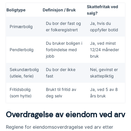
Skattefritak ved
Boligtype
Definisjon / Bruk
salg?
Du bor der fast og
Ja, hvis du
Primærbolig
er folkeregistrert
oppfyller botid
Du bruker boligen i
Ja, ved minst
Pendlerbolig
forbindelse med
12/24 måneder
jobb
bruk
Sekundærbolig
Du bor der ikke
Nei, gevinst er
(utleie, ferie)
fast
skattepliktig
Fritidsbolig
Brukt til fritid av
Ja, ved 5 av 8
(som hytte)
deg selv
års bruk
Overdragelse av eiendom ved arv
Reglene for eiendomsoverdragelse ved arv etter