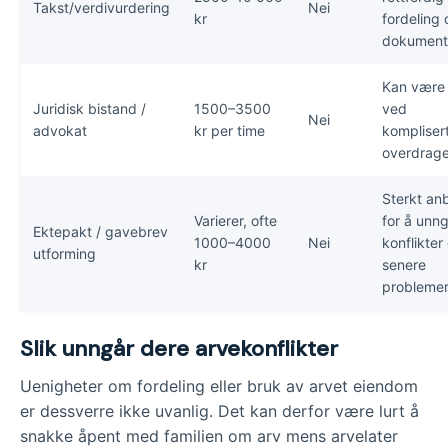
Takst/verdivurdering
Nei
kr
fordeling 
dokument
Kan være 
Juridisk bistand /
1500–3500
ved
Nei
advokat
kr per time
kompliser
overdrage
Sterkt anb
Varierer, ofte
for å unn
Ektepakt / gavebrev
1000–4000
Nei
konflikter
utforming
kr
senere
probleme
Slik unngår dere arvekonflikter
Uenigheter om fordeling eller bruk av arvet eiendom
er dessverre ikke uvanlig. Det kan derfor være lurt å
snakke åpent med familien om arv mens arvelater