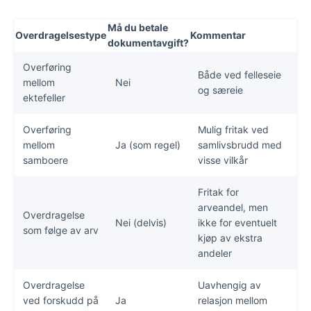
Må du betale
Overdragelsestype
Kommentar
dokumentavgift?
Overføring
Både ved felleseie
mellom
Nei
og særeie
ektefeller
Overføring
Mulig fritak ved
mellom
Ja (som regel)
samlivsbrudd med
samboere
visse vilkår
Fritak for
arveandel, men
Overdragelse
Nei (delvis)
ikke for eventuelt
som følge av arv
kjøp av ekstra
andeler
Overdragelse
Uavhengig av
ved forskudd på
Ja
relasjon mellom