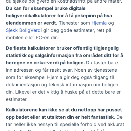
du sjekke boligverdien kostnadsfritt på andre måter.
Du kan for eksempel bruke digitale
boligverdikalkulatorer for å få pekepinn på hva
eiendommen er verdt.
Tjenester som
Hjemla
og
Sjekk BoligVerdi
gir deg gode estimater, rett på
mobilen eller PC-en din.
De fleste kalkulatorer bruker offentlig tilgjengelig
statistikk og salgsinformasjon fra området ditt for å
beregne en cirka-verdi på boligen.
Du taster bare
inn adressen og får raskt svar. Noen av tjenestene
som for eksempel Hjemla gir deg også tilgang til
dokumentasjon og teknisk informasjon om boligen
din. Likevel er det viktig å huske på at dette bare er
estimater.
Kalkulatorene kan ikke se at du nettopp har pusset
opp badet eller at utsikten din er helt fantastisk
. De
tar heller ikke hensyn til spesielle forhold ved akkurat