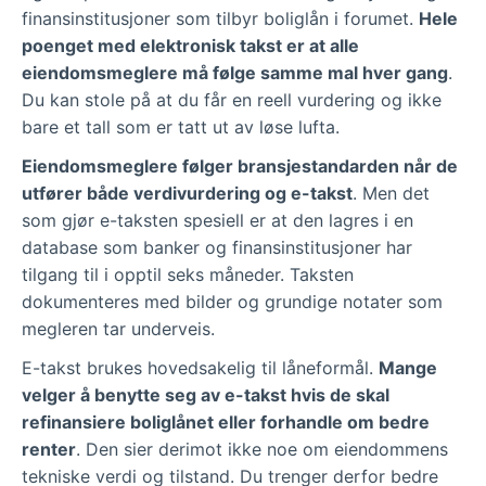
finansinstitusjoner som tilbyr boliglån i forumet.
Hele
poenget med elektronisk takst er at alle
eiendomsmeglere må følge samme mal hver gang
.
Du kan stole på at du får en reell vurdering og ikke
bare et tall som er tatt ut av løse lufta.
Eiendomsmeglere følger bransjestandarden når de
utfører både verdivurdering og e-takst
. Men det
som gjør e-taksten spesiell er at den lagres i en
database som banker og finansinstitusjoner har
tilgang til i opptil seks måneder. Taksten
dokumenteres med bilder og grundige notater som
megleren tar underveis.
E-takst brukes hovedsakelig til låneformål.
Mange
velger å benytte seg av e-takst hvis de skal
refinansiere boliglånet eller forhandle om bedre
renter
. Den sier derimot ikke noe om eiendommens
tekniske verdi og tilstand. Du trenger derfor bedre