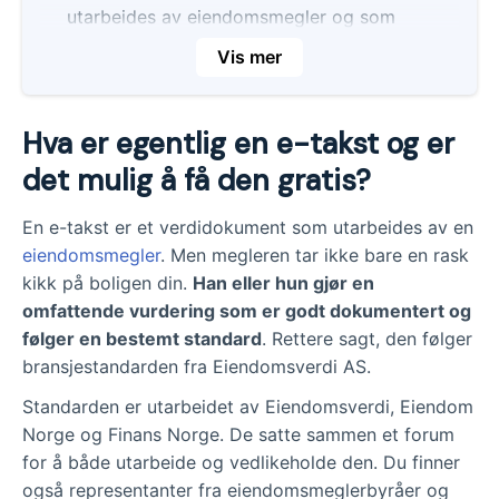
utarbeides av eiendomsmegler og som
lagres i en database. Den følger en
Vis mer
spesifikk bransjestandard og brukes
hovedsakelig til låneformål.
Hva er egentlig en e-takst og er
Eiendomsmegleren gjør en grundig
vurdering av både boligen og området
det mulig å få den gratis?
rundt, inkludert forhold som beliggenhet
og standard. Megleren analyserer også
En e-takst er et verdidokument som utarbeides av en
nylige boligsalg og prisutviklingen i
eiendomsmegler
. Men megleren tar ikke bare en rask
nabolaget.
kikk på boligen din.
Han eller hun gjør en
omfattende vurdering som er godt dokumentert og
Det er ikke mulig å få gratis e-takst, med
følger en bestemt standard
. Rettere sagt, den følger
mindre du bestemmer deg for å selge
bransjestandarden fra Eiendomsverdi AS.
boligen innen viss tid. Da kan du få
fratrekk for kostnaden.
Standarden er utarbeidet av Eiendomsverdi, Eiendom
Norge og Finans Norge. De satte sammen et forum
for å både utarbeide og vedlikeholde den. Du finner
også representanter fra eiendomsmeglerbyråer og