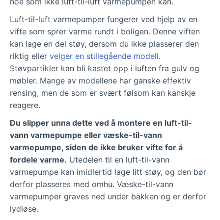
noe som ikke luft-til-luft varmepumpen kan.
Luft-til-luft varmepumper fungerer ved hjelp av en
vifte som sprer varme rundt i boligen. Denne viften
kan lage en del støy, dersom du ikke plasserer den
riktig eller
velger en stillegående modell
.
Støvpartikler kan bli kastet opp i luften fra gulv og
møbler. Mange av modellene har ganske effektiv
rensing, men de som er svært følsom kan kanskje
reagere.
Du slipper unna dette ved å montere en luft-til-
vann varmepumpe eller væske-til-vann
varmepumpe, siden de ikke bruker vifte for å
fordele varme.
Utedelen til en luft-til-vann
varmepumpe kan imidlertid lage litt støy, og den bør
derfor plasseres med omhu. Væske-til-vann
varmepumper graves ned under bakken og er derfor
lydløse.