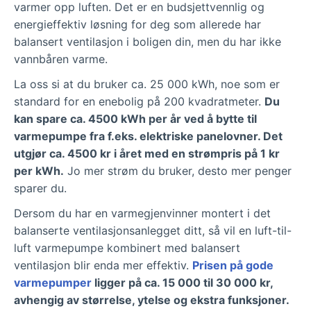
varmer opp luften. Det er en budsjettvennlig og
energieffektiv løsning for deg som allerede har
balansert ventilasjon i boligen din, men du har ikke
vannbåren varme.
La oss si at du bruker ca. 25 000 kWh, noe som er
standard for en enebolig på 200 kvadratmeter.
Du
kan spare ca. 4500 kWh per år ved å bytte til
varmepumpe fra f.eks. elektriske panelovner. Det
utgjør ca. 4500 kr i året med en strømpris på 1 kr
per kWh.
Jo mer strøm du bruker, desto mer penger
sparer du.
Dersom du har en varmegjenvinner montert i det
balanserte ventilasjonsanlegget ditt, så vil en luft-til-
luft varmepumpe kombinert med balansert
ventilasjon blir enda mer effektiv.
Prisen på gode
varmepumper
ligger på ca. 15 000 til 30 000 kr,
avhengig av størrelse, ytelse og ekstra funksjoner.