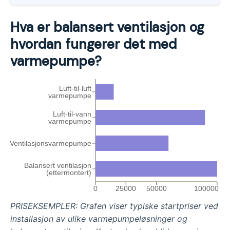
Balansert ventilasjon forvarmer luften før
den fordeles i boligen, men det er
Hva er balansert ventilasjon og
nødvendig med andre oppvarmingskilder
i tillegg.
hvordan fungerer det med
Luft-til-luft-varmepumper er en
varmepumpe?
kostnadseffektiv løsning som
komplementerer balansert ventilasjon,
Luft-til-luft
spesielt for boliger uten vannbåren
varmepumpe
varme.
Luft-til-vann
varmepumpe
Ventilasjonsvarmepumper og luft-til-
vann/varme-til-vann varmepumper er
Ventilasjonsvarmepumpe
også egnet for boliger med balansert
ventilasjon og vannbåren varme.
Balansert ventilasjon
(ettermontert)
0
25000
50000
100000
PRISEKSEMPLER: Grafen viser typiske startpriser ved
installasjon av ulike varmepumpeløsninger og