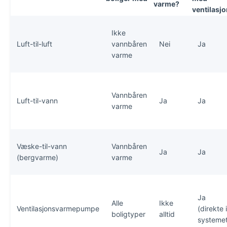
varme?
ventilasj
Ikke
Luft-til-luft
vannbåren
Nei
Ja
varme
Vannbåren
Luft-til-vann
Ja
Ja
varme
Væske-til-vann
Vannbåren
Ja
Ja
(bergvarme)
varme
Ja
Alle
Ikke
Ventilasjonsvarmepumpe
(direkte i
boligtyper
alltid
systemet