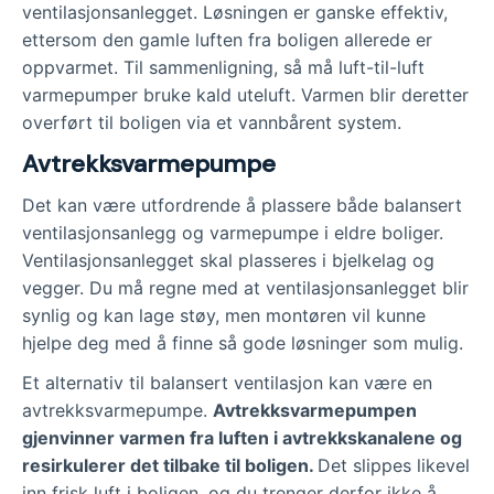
ventilasjonsanlegget. Løsningen er ganske effektiv,
ettersom den gamle luften fra boligen allerede er
oppvarmet. Til sammenligning, så må luft-til-luft
varmepumper bruke kald uteluft. Varmen blir deretter
overført til boligen via et vannbårent system.
Avtrekksvarmepumpe
Det kan være utfordrende å plassere både balansert
ventilasjonsanlegg og varmepumpe i eldre boliger.
Ventilasjonsanlegget skal plasseres i bjelkelag og
vegger. Du må regne med at ventilasjonsanlegget blir
synlig og kan lage støy, men montøren vil kunne
hjelpe deg med å finne så gode løsninger som mulig.
Et alternativ til balansert ventilasjon kan være en
avtrekksvarmepumpe.
Avtrekksvarmepumpen
gjenvinner varmen fra luften i avtrekkskanalene og
resirkulerer det tilbake til boligen.
Det slippes likevel
inn frisk luft i boligen, og du trenger derfor ikke å